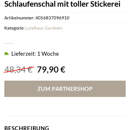
Schlaufenschal mit toller Stickerei
Artikelnummer:
4056837096910
Kategorie:
Landhaus Gardinen
Lieferzeit: 1 Woche
Ursprünglicher
Aktueller
48,34
€
79,90
€
Preis
Preis
war:
ist:
ZUM PARTNERSHOP
48,34 €
79,90 €.
BESCHREIBUNG