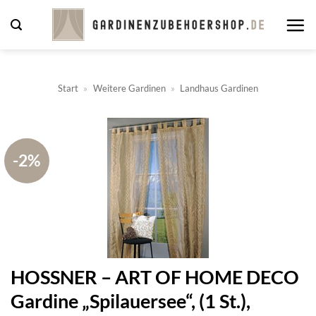
Zum
Inhalt
springen
Start
»
Weitere Gardinen
»
Landhaus Gardinen
-2%
HOSSNER – ART OF HOME DECO
Gardine „Spilauersee“, (1 St.),