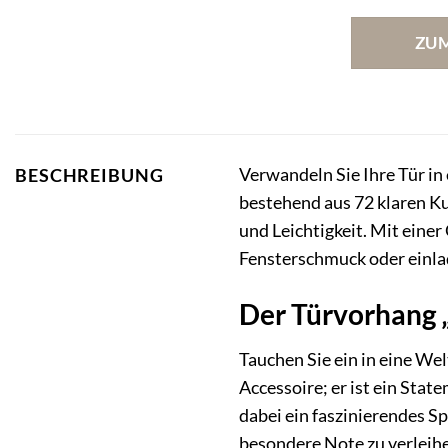
ZU
Verwandeln Sie Ihre Tür i
BESCHREIBUNG
bestehend aus 72 klaren Ku
und Leichtigkeit. Mit einer
Fensterschmuck oder einlad
Der Türvorhang „
Tauchen Sie ein in eine We
Accessoire; er ist ein Stat
dabei ein faszinierendes S
besondere Note zu verleihe