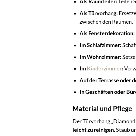
Als Raumteiler:
Teilen 
Als Türvorhang:
Ersetze
zwischen den Räumen.
Als Fensterdekoration:
Im Schlafzimmer:
Schaf
Im Wohnzimmer:
Setzen
Im
Kinderzimmer
:
Verwa
Auf der Terrasse oder 
In Geschäften oder Bür
Material und Pflege
Der Türvorhang „Diamonds“
leicht zu reinigen
. Staub u