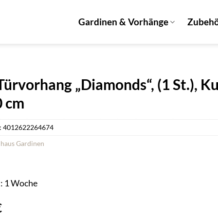
Gardinen & Vorhänge
Zubeh
Türvorhang „Diamonds“, (1 St.), Ku
0 cm
:
4012622264674
haus Gardinen
t: 1 Woche
€