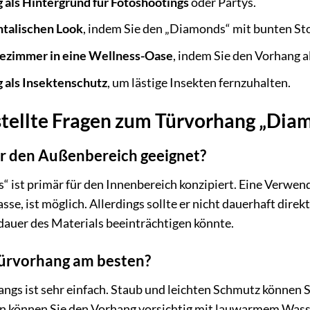
 als Hintergrund für Fotoshootings
oder Partys.
ntalischen Look
, indem Sie den „Diamonds“ mit bunten St
dezimmer in eine Wellness-Oase
, indem Sie den Vorhang 
 als Insektenschutz
, um lästige Insekten fernzuhalten.
stellte Fragen zum Türvorhang „Dia
ür den Außenbereich geeignet?
 ist primär für den Innenbereich konzipiert. Eine Verwen
asse, ist möglich. Allerdings sollte er nicht dauerhaft di
dauer des Materials beeinträchtigen könnte.
Türvorhang am besten?
ngs ist sehr einfach. Staub und leichten Schmutz können 
 können Sie den Vorhang vorsichtig mit lauwarmem Wass