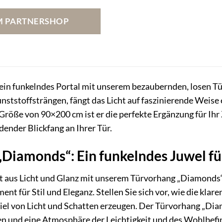
M PARTNERSHOP
n ein funkelndes Portal mit unserem bezaubernden, losen 
nststoffsträngen, fängt das Licht auf faszinierende Weis
 Größe von 90×200 cm ist er die perfekte Ergänzung für Ihr
ender Blickfang an Ihrer Tür.
Diamonds“: Ein funkelndes Juwel fü
lt aus Licht und Glanz mit unserem Türvorhang „Diamonds“.
ement für Stil und Eleganz. Stellen Sie sich vor, wie die kl
piel von Licht und Schatten erzeugen. Der Türvorhang „Di
n und eine Atmosphäre der Leichtigkeit und des Wohlbefinde