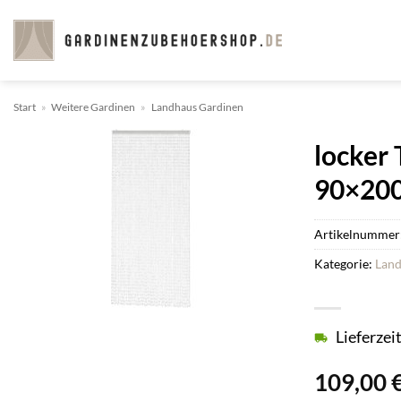
Zum
Inhalt
springen
Start
»
Weitere Gardinen
»
Landhaus Gardinen
locker 
90×20
Artikelnummer
Kategorie:
Land
Lieferzei
109,00