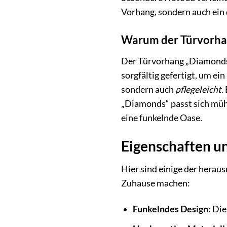
Vorhang, sondern auch ein 
Warum der Türvorhang
Der Türvorhang „Diamonds“
sorgfältig gefertigt, um e
sondern auch
pflegeleicht
.
„Diamonds“ passt sich mühe
eine funkelnde Oase.
Eigenschaften un
Hier sind einige der herau
Zuhause machen:
Funkelndes Design:
Die 