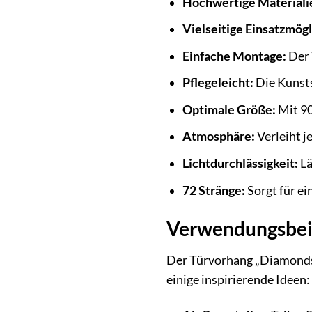
Hochwertige Materiali
Vielseitige Einsatzmögl
Einfache Montage:
Der 
Pflegeleicht:
Die Kunsts
Optimale Größe:
Mit 90
Atmosphäre:
Verleiht 
Lichtdurchlässigkeit:
Lä
72 Stränge:
Sorgt für ei
Verwendungsbeis
Der Türvorhang „Diamonds“ 
einige inspirierende Ideen: