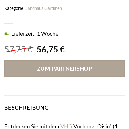
Kategorie:
Landhaus Gardinen
Lieferzeit: 1 Woche
Ursprünglicher
Aktueller
57,75
€
56,75
€
Preis
Preis
war:
ist:
ZUM PARTNERSHOP
57,75 €
56,75 €.
BESCHREIBUNG
Entdecken Sie mit dem
VHG
Vorhang „Oisin“ (1