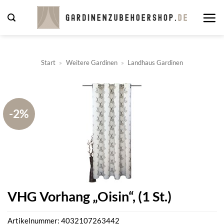
Zum
Inhalt
springen
Start
»
Weitere Gardinen
»
Landhaus Gardinen
-2%
VHG Vorhang „Oisin“, (1 St.)
Artikelnummer:
4032107263442