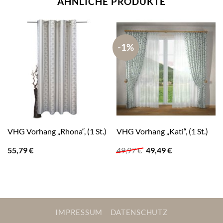
ÄHNLICHE PRODUKTE
-1%
VHG Vorhang „Rhona“, (1 St.)
VHG Vorhang „Kati“, (1 St.)
Ursprünglicher
Aktueller
55,79
€
49,97
€
49,49
€
Preis
Preis
war:
ist:
49,97 €
49,49 €.
IMPRESSUM
DATENSCHUTZ