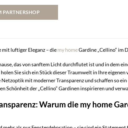
M PARTNERSHOP
mit luftiger Eleganz – die
my home
Gardine „Cellino“ im 
use, das von sanftem Licht durchflutet ist und in dem ei
holen Sie sich ein Stück dieser Traumwelt in Ihre eigene
e Netzoptik mit moderner Transparenz und schaffen so ein
ten Schönheit der „Cellino“ Gardinen inspirieren und verwa
ransparenz: Warum die my home Gard
d mehr als nur Fensterdekoration – sie sind ein Statement f