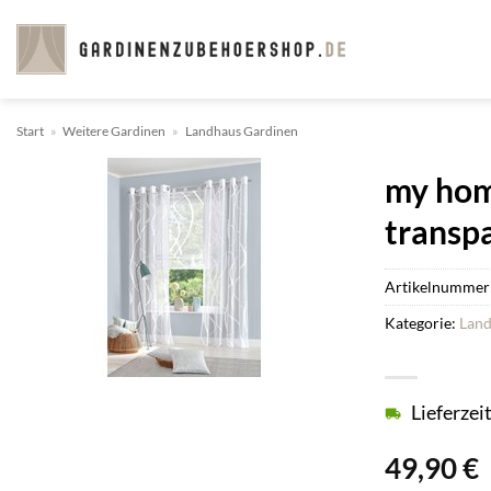
Zum
Inhalt
springen
Start
»
Weitere Gardinen
»
Landhaus Gardinen
my home
transp
Artikelnummer
Kategorie:
Land
Lieferzei
49,90
€