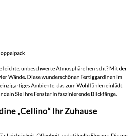
Doppelpack
ne leichte, unbeschwerte Atmosphäre herrscht? Mit der
n vier Wände. Diese wunderschönen Fertiggardinen im
 einzigartiges Ambiente, das zum Wohlfühlen einlädt.
ndeln Sie Ihre Fenster in faszinierende Blickfänge.
ine „Cellino“ Ihr Zuhause
ür Leichtigkeit, Offenheit und stilvolle Eleganz. Die my