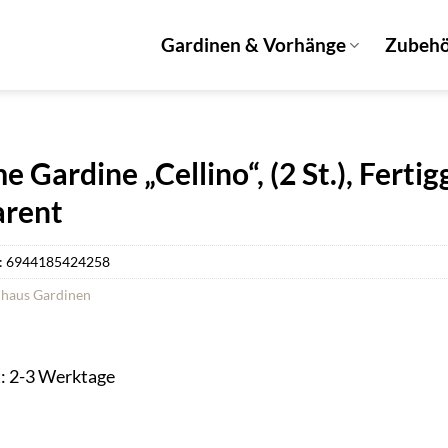
Gardinen & Vorhänge
Zubeh
 Gardine „Cellino“, (2 St.), Ferti
arent
:
6944185424258
haus Gardinen
t: 2-3 Werktage