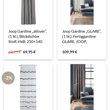
Joop Gardine „allover“,
Joop Gardine „GLARE“,
(1 St.), Blickdichter
(1 St.), Fertiggardine
Stoff, HxB: 250×140
GLARE, JOOP,
cm
transparent
Ursprünglicher
Aktueller
69,95
€
69,95
€
109,99
€
Preis
Preis
war:
ist:
69,95 €
69,95 €.
-2%