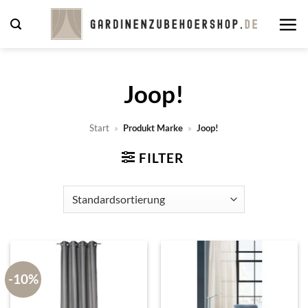
Zum
Inhalt
springen
Joop!
Start
»
Produkt Marke
»
Joop!
FILTER
-10%