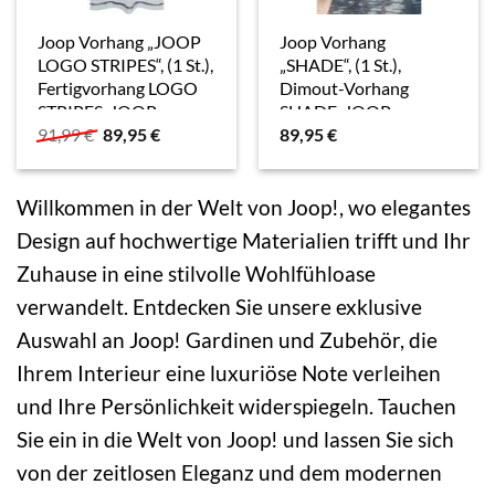
Joop Vorhang „JOOP
Joop Vorhang
LOGO STRIPES“, (1 St.),
„SHADE“, (1 St.),
Fertigvorhang LOGO
Dimout-Vorhang
STRIPES, JOOP
SHADE, JOOP
Ursprünglicher
Aktueller
91,99
€
89,95
€
89,95
€
Preis
Preis
war:
ist:
91,99 €
89,95 €.
Willkommen in der Welt von Joop!, wo elegantes
Design auf hochwertige Materialien trifft und Ihr
Zuhause in eine stilvolle Wohlfühloase
verwandelt. Entdecken Sie unsere exklusive
Auswahl an Joop! Gardinen und Zubehör, die
Ihrem Interieur eine luxuriöse Note verleihen
und Ihre Persönlichkeit widerspiegeln. Tauchen
Sie ein in die Welt von Joop! und lassen Sie sich
von der zeitlosen Eleganz und dem modernen