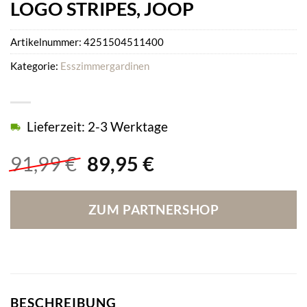
LOGO STRIPES, JOOP
Artikelnummer:
4251504511400
Kategorie:
Esszimmergardinen
Lieferzeit: 2-3 Werktage
Ursprünglicher
Aktueller
91,99
€
89,95
€
Preis
Preis
war:
ist:
ZUM PARTNERSHOP
91,99 €
89,95 €.
BESCHREIBUNG