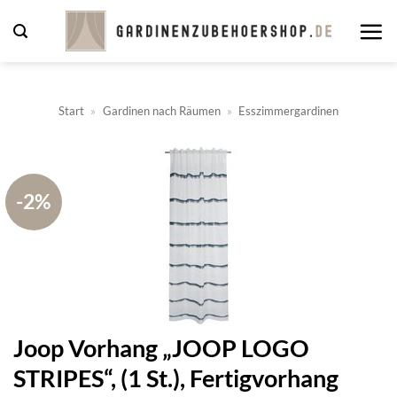
Zum
Inhalt
springen
Start
»
Gardinen nach Räumen
»
Esszimmergardinen
-2%
Joop Vorhang „JOOP LOGO
STRIPES“, (1 St.), Fertigvorhang