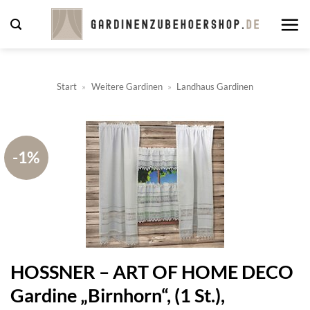
Zum
Inhalt
springen
Start
»
Weitere Gardinen
»
Landhaus Gardinen
-1%
HOSSNER – ART OF HOME DECO
Gardine „Birnhorn“, (1 St.),