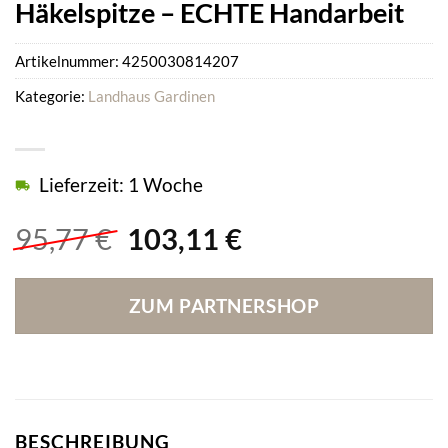
Häkelspitze – ECHTE Handarbeit
Artikelnummer:
4250030814207
Kategorie:
Landhaus Gardinen
Lieferzeit: 1 Woche
Ursprünglicher
Aktueller
95,77
€
103,11
€
Preis
Preis
war:
ist:
ZUM PARTNERSHOP
95,77 €
103,11 €.
BESCHREIBUNG