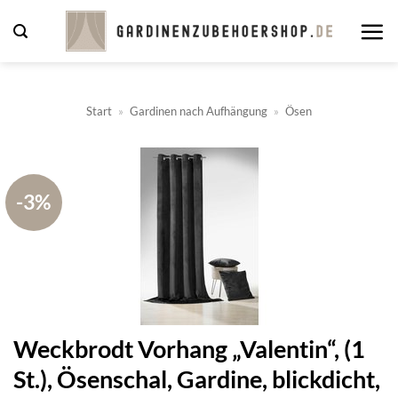
Zum
Inhalt
springen
Start
»
Gardinen nach Aufhängung
»
Ösen
-3%
Weckbrodt Vorhang „Valentin“, (1
St.), Ösenschal, Gardine, blickdicht,