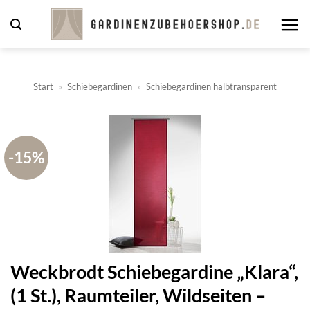
Zum
Inhalt
springen
Start
»
Schiebegardinen
»
Schiebegardinen halbtransparent
-15%
Weckbrodt Schiebegardine „Klara“,
(1 St.), Raumteiler, Wildseiten –