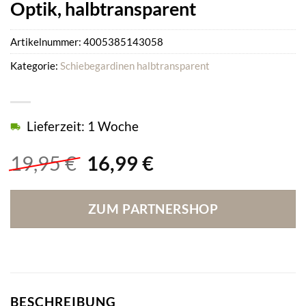
Optik, halbtransparent
Artikelnummer:
4005385143058
Kategorie:
Schiebegardinen halbtransparent
Lieferzeit: 1 Woche
Ursprünglicher
Aktueller
19,95
€
16,99
€
Preis
Preis
war:
ist:
ZUM PARTNERSHOP
19,95 €
16,99 €.
BESCHREIBUNG