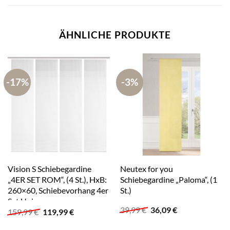
ÄHNLICHE PRODUKTE
-17%
-3%
Vision S Schiebegardine
Neutex for you
„4ER SET ROM“, (4 St.), HxB:
Schiebegardine „Paloma“, (1
260×60, Schiebevorhang 4er
St.)
Set Uni
Ursprünglicher
Aktueller
39,99
€
36,09
€
Ursprünglicher
Aktueller
159,99
€
119,99
€
Preis
Preis
Preis
Preis
war:
ist:
war:
ist: