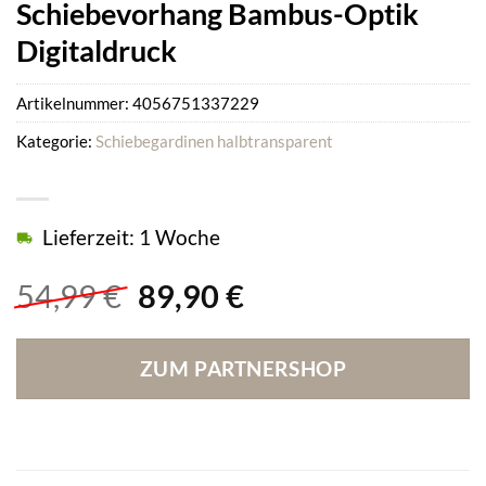
Schiebevorhang Bambus-Optik
Digitaldruck
Artikelnummer:
4056751337229
Kategorie:
Schiebegardinen halbtransparent
Lieferzeit: 1 Woche
Ursprünglicher
Aktueller
54,99
€
89,90
€
Preis
Preis
war:
ist:
ZUM PARTNERSHOP
54,99 €
89,90 €.