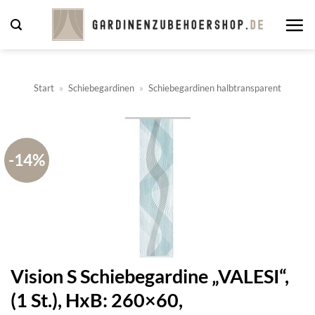
Zum
Inhalt
springen
Start
»
Schiebegardinen
»
Schiebegardinen halbtransparent
-14%
Vision S Schiebegardine „VALESI“,
(1 St.), HxB: 260×60,