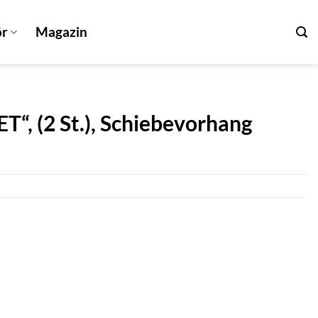
ör
Magazin
T“, (2 St.), Schiebevorhang