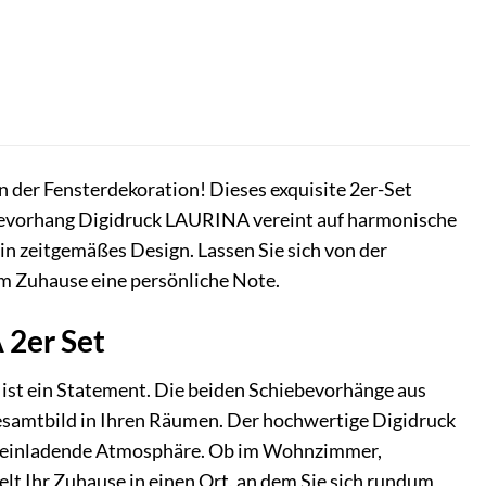
der Fensterdekoration! Dieses exquisite 2er-Set
ebevorhang Digidruck LAURINA vereint auf harmonische
in zeitgemäßes Design. Lassen Sie sich von der
em Zuhause eine persönliche Note.
 2er Set
 ist ein Statement. Die beiden Schiebevorhänge aus
esamtbild in Ihren Räumen. Der hochwertige Digidruck
und einladende Atmosphäre. Ob im Wohnzimmer,
lt Ihr Zuhause in einen Ort, an dem Sie sich rundum