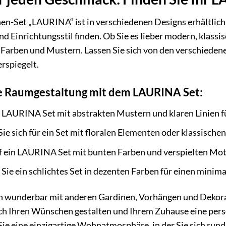
en-Set „LAURINA“ ist in verschiedenen Designs erhältlich, 
d Einrichtungsstil finden. Ob Sie es lieber modern, klass
 Farben und Mustern. Lassen Sie sich von den verschiedenen
rspiegelt.
hre Raumgestaltung mit dem LAURINA Set:
 LAURINA Set mit abstrakten Mustern und klaren Linien f
ie sich für ein Set mit floralen Elementen oder klassische
f ein LAURINA Set mit bunten Farben und verspielten Moti
ie ein schlichtes Set in dezenten Farben für einen minimal
h wunderbar mit anderen Gardinen, Vorhängen und Dekora
h Ihren Wünschen gestalten und Ihrem Zuhause eine persön
 Sie eine einzigartige Wohnatmosphäre, in der Sie sich ru