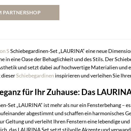
Preis
Preis
war:
ist:
M PARTNERSHOP
87,99 €
78,99 €.
ion S
Schiebegardinen-Set „LAURINA“ eine neue Dimension 
 in eine Oase der Behaglichkeit und des Stils. Der Schi
sthetik und setzt dabei auf hochwertige Materialien und e
 dieser
Schiebegardinen
inspirieren und verleihen Sie Ihr
eganz für Ihr Zuhause: Das LAURINA
en-Set „LAURINA“ ist mehr als nur ein Fensterbehang – es
g aufeinander abgestimmt und schaffen ein harmonisches G
 zur Geltung und verleiht Ihren Fenstern eine lebendige 
ch, das LAURINA Set setzt stilvolle Akzente und verwande