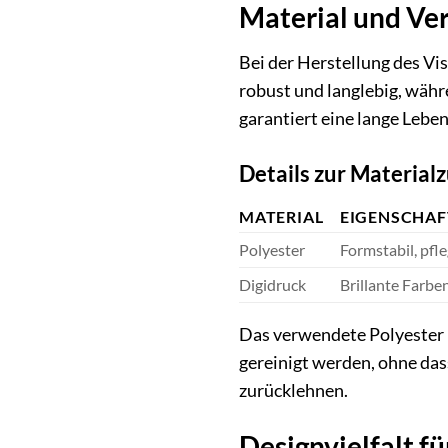
Material und Ver
Bei der Herstellung des Vi
robust und langlebig, währ
garantiert eine lange Leb
Details zur Materia
MATERIAL
EIGENSCHAF
Polyester
Formstabil, pfle
Digidruck
Brillante Farbe
Das verwendete Polyester i
gereinigt werden, ohne das
zurücklehnen.
Designvielfalt f