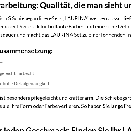
arbeitung: Qualität, die man sieht u
sion S Schiebegardinen-Sets „LAURINA“ werden ausschließ
end der Digidruck für brillante Farben und eine hohe Detai
ensdauer und macht das LAURINA Set zu einer lohnenden I
lzusammensetzung:
T
geleicht, farbecht
n, hohe Detailgenauigkeit
st besonders pflegeleicht und knitterarm. Die Schiebega
s sie ihre Form oder Farbe verlieren. So haben Sie lange
ür jeden Geschmack: Finden Sie Ihr 