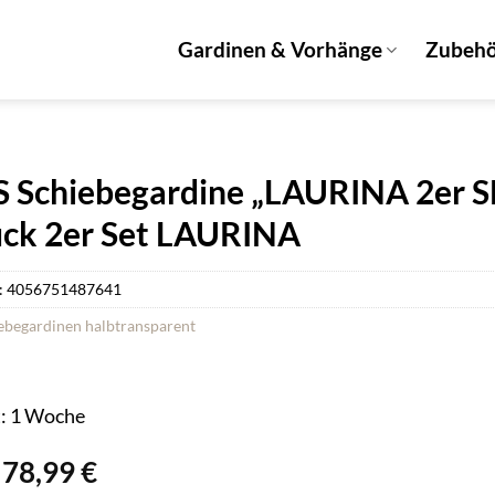
Gardinen & Vorhänge
Zubeh
S Schiebegardine „LAURINA 2er SE
uck 2er Set LAURINA
:
4056751487641
ebegardinen halbtransparent
t: 1 Woche
Ursprünglicher
Aktueller
78,99
€