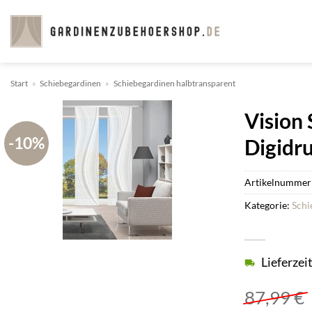
Zum
Inhalt
springen
Start
»
Schiebegardinen
»
Schiebegardinen halbtransparent
Vision 
-10%
Digidr
Artikelnummer
Kategorie:
Schi
Lieferzei
87,99
€