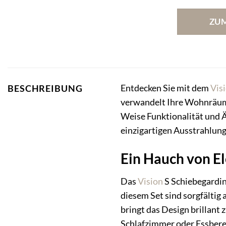
ZU
Entdecken Sie mit dem
Vis
BESCHREIBUNG
verwandelt Ihre Wohnräume
Weise Funktionalität und Ä
einzigartigen Ausstrahlung
Ein Hauch von El
Das
Vision
S Schiebegardin
diesem Set sind sorgfälti
bringt das Design brillant
Schlafzimmer oder Essberei