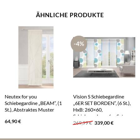
ÄHNLICHE PRODUKTE
-4%
Neutex for you
Vision S Schiebegardine
Schiebegardine „BEAM“, (1
„6ER SET BORDEN“, (6 St.),
St.), Abstraktes Muster
HxB: 260×60,
Schiebevorhang 6er Set
64,90
€
Ursprünglicher
Aktueller
269,99
€
339,00
€
Digitaldruck
Preis
Preis
war:
ist:
269,99 €
339,00 €.