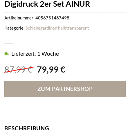
Digidruck 2er Set AINUR
Artikelnummer:
4056751487498
Kategorie:
Schiebegardinen halbtransparent
Lieferzeit: 1 Woche
Ursprünglicher
Aktueller
87,99
€
79,99
€
Preis
Preis
war:
ist:
ZUM PARTNERSHOP
87,99 €
79,99 €.
BESCHREIBUNG