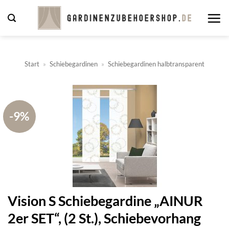
Zum
Inhalt
springen
Start
»
Schiebegardinen
»
Schiebegardinen halbtransparent
-9%
Vision S Schiebegardine „AINUR
2er SET“, (2 St.), Schiebevorhang