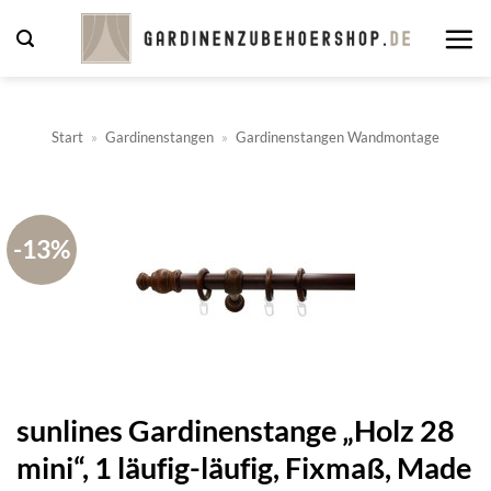
Zum
Inhalt
springen
Start
»
Gardinenstangen
»
Gardinenstangen Wandmontage
-13%
sunlines Gardinenstange „Holz 28
mini“, 1 läufig-läufig, Fixmaß, Made