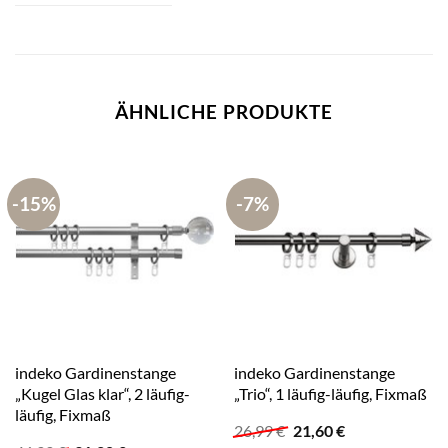
ÄHNLICHE PRODUKTE
-15%
-7%
indeko Gardinenstange
indeko Gardinenstange
„Kugel Glas klar“, 2 läufig-
„Trio“, 1 läufig-läufig, Fixmaß
läufig, Fixmaß
Ursprünglicher
Aktueller
26,99
€
21,60
€
Preis
Preis