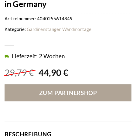
in Germany
Artikelnummer:
4040255614849
Kategorie:
Gardinenstangen Wandmontage
Lieferzeit: 2 Wochen
Ursprünglicher
Aktueller
29,79
€
44,90
€
Preis
Preis
war:
ist:
ZUM PARTNERSHOP
29,79 €
44,90 €.
BESCHREIBUNG