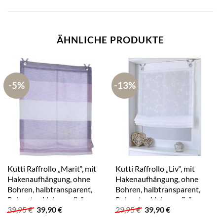
ÄHNLICHE PRODUKTE
-5%
-13%
Kutti Raffrollo „Marit“, mit
Kutti Raffrollo „Liv“, mit
Hakenaufhängung, ohne
Hakenaufhängung, ohne
Bohren, halbtransparent,
Bohren, halbtransparent,
Polyester, Hakenaufhängung
Polyester, Hakenaufhängung
Ursprünglicher
Aktueller
Ursprünglicher
Aktueller
39,95
€
39,90
€
29,95
€
39,90
€
Preis
Preis
Preis
Preis