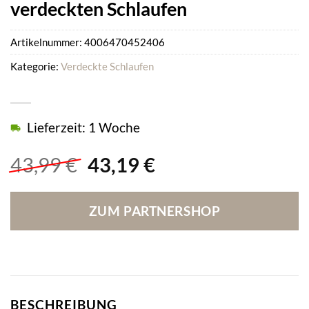
verdeckten Schlaufen
Artikelnummer:
4006470452406
Kategorie:
Verdeckte Schlaufen
Lieferzeit: 1 Woche
Ursprünglicher
Aktueller
43,99
€
43,19
€
Preis
Preis
war:
ist:
ZUM PARTNERSHOP
43,99 €
43,19 €.
BESCHREIBUNG