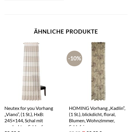
ÄHNLICHE PRODUKTE
-10%
Neutex for you Vorhang
HOMING Vorhang „Kadlin“,
„Viano“, (1 St.), HxB:
(1 St.), blickdicht, floral,
245×144, Schal mit
Blumen, Wohnzimmer,
verdeckten Schlaufen
Schlafzimmer