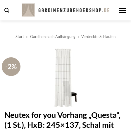
Zum
Inhalt
springen
Start
»
Gardinen nach Aufhängung
»
Verdeckte Schlaufen
-2%
Neutex for you Vorhang „Questa“,
(1 St.), HxB: 245×137, Schal mit