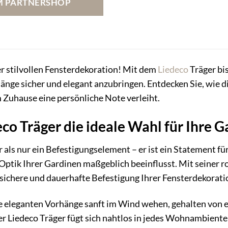
M PARTNERSHOP
19,11 €
19,90 €.
r stilvollen Fensterdekoration! Mit dem
Liedeco
Träger bis
nge sicher und elegant anzubringen. Entdecken Sie, wie di
 Zuhause eine persönliche Note verleiht.
o Träger die ideale Wahl für Ihre Ga
 als nur ein Befestigungselement – er ist ein Statement für
 Optik Ihrer Gardinen maßgeblich beeinflusst. Mit seiner
e sichere und dauerhafte Befestigung Ihrer Fensterdekorati
hre eleganten Vorhänge sanft im Wind wehen, gehalten von e
r Liedeco Träger fügt sich nahtlos in jedes Wohnambiente 