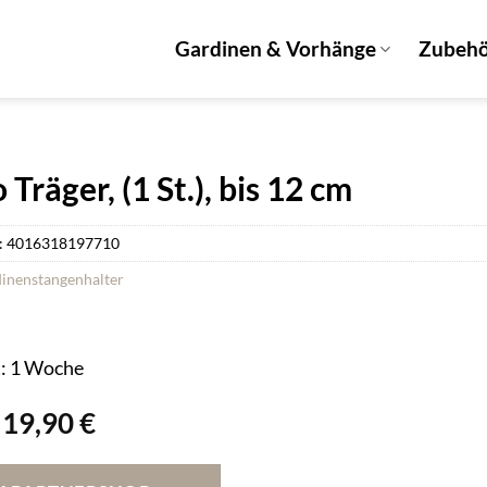
Gardinen & Vorhänge
Zubeh
 Träger, (1 St.), bis 12 cm
:
4016318197710
inenstangenhalter
t: 1 Woche
Ursprünglicher
Aktueller
19,90
€
Preis
Preis
war:
ist: