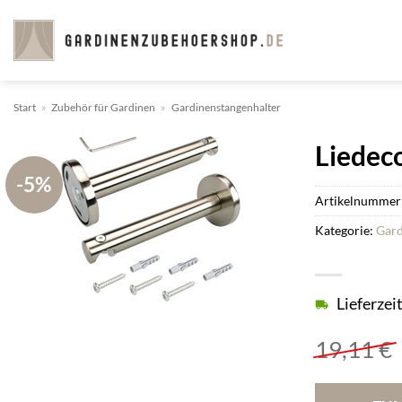
Zum
Inhalt
springen
Start
»
Zubehör für Gardinen
»
Gardinenstangenhalter
Liedeco
-5%
Artikelnummer
Kategorie:
Gard
Lieferzei
19,11
€