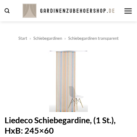
Zum
Inhalt
springen
Start
»
Schiebegardinen
»
Schiebegardinen transparent
Liedeco Schiebegardine, (1 St.),
HxB: 245×60