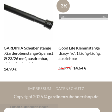
-3%
GARDINIA Scheibenstange
Good Life Klemmstange
„Garderobenstange/Spannstange
„Easy-fix“, 1 läufig-läufig,
Ø 23/26 mm“, ausdrehbar,
ausziehbar
vielseitig einsetzbar
Ursprünglicher
Aktueller
11,99
€
14,64
€
14,90
€
Preis
Preis
war:
ist:
11,99 €
14,64 €.
IMPRESSUM
DATENSCHUTZ
Copyright 2026 ©
gardinenzubehoershop.de