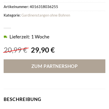
Artikelnummer:
4016318036255
Kategorie:
Gardinenstangen ohne Bohren
Lieferzeit: 1 Woche
Ursprünglicher
Aktueller
20,99
€
29,90
€
Preis
Preis
war:
ist:
ZUM PARTNERSHOP
20,99 €
29,90 €.
BESCHREIBUNG