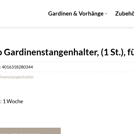
Gardinen & Vorhänge
Zubeh
 Gardinenstangenhalter, (1 St.),
:
4016318280344
inenstangenhalter
t: 1 Woche