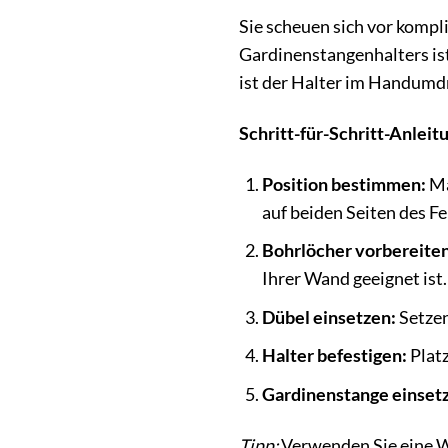
Sie scheuen sich vor komp
Gardinenstangenhalters is
ist der Halter im Handumdr
Schritt-für-Schritt-Anleit
Position bestimmen:
Ma
auf beiden Seiten des Fe
Bohrlöcher vorbereiten
Ihrer Wand geeignet ist.
Dübel einsetzen:
Setzen
Halter befestigen:
Platz
Gardinenstange einset
Tipp:
Verwenden Sie eine Wa