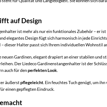
 steht für Qualität und Langlebigkeit. Sie können sich dara
ifft auf Design
nhalter ist mehr als nur ein funktionales Zubehör – er ist
und elegantes Design fügt sich harmonisch in jede Einricht
 – dieser Halter passt sich Ihrem individuellen Wohnstil a
hre neuen Gardinen, elegant drapiert an einer stabilen und
eihen. Der Liedeco Gardinenstangenhalter ist der Schlüssel
rn auch für den
perfekten Look
.
ter äußerst
pflegeleicht
. Ein feuchtes Tuch genügt, um ihn
für einen gepflegten Eindruck.
gemacht