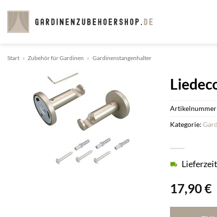
Zum
Inhalt
springen
Start
»
Zubehör für Gardinen
»
Gardinenstangenhalter
Liedeco
Artikelnummer
Kategorie:
Gard
Lieferzei
17,90
€