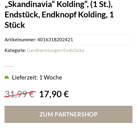
„Skandinavia“ Kolding“, (1 St.),
Endstück, Endknopf Kolding, 1
Stück
Artikelnummer:
4016318202421
Kategorie:
Gardinenstangen-Endstücke
Lieferzeit: 1 Woche
Ursprünglicher
Aktueller
31,99
€
17,90
€
Preis
Preis
war:
ist:
ZUM PARTNERSHOP
31,99 €
17,90 €.