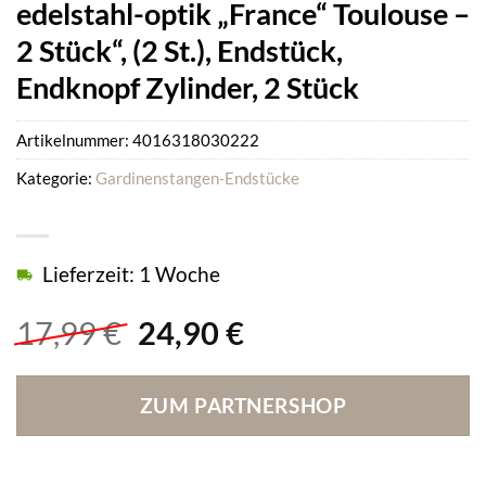
edelstahl-optik „France“ Toulouse –
2 Stück“, (2 St.), Endstück,
Endknopf Zylinder, 2 Stück
Artikelnummer:
4016318030222
Kategorie:
Gardinenstangen-Endstücke
Lieferzeit: 1 Woche
Ursprünglicher
Aktueller
17,99
€
24,90
€
Preis
Preis
war:
ist:
ZUM PARTNERSHOP
17,99 €
24,90 €.