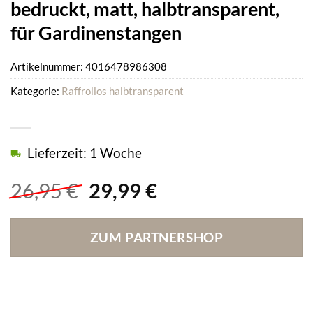
bedruckt, matt, halbtransparent,
für Gardinenstangen
Artikelnummer:
4016478986308
Kategorie:
Raffrollos halbtransparent
Lieferzeit: 1 Woche
Ursprünglicher
Aktueller
26,95
€
29,99
€
Preis
Preis
war:
ist:
ZUM PARTNERSHOP
26,95 €
29,99 €.