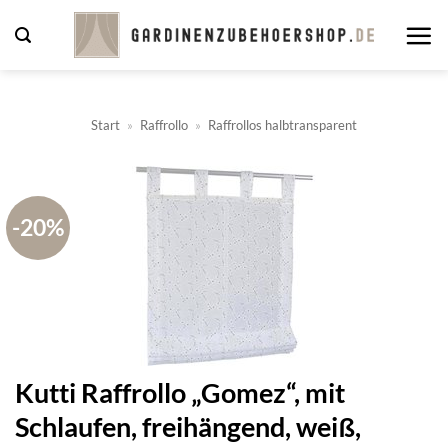
Zum
Inhalt
springen
Start
»
Raffrollo
»
Raffrollos halbtransparent
-20%
Kutti Raffrollo „Gomez“, mit
Schlaufen, freihängend, weiß,