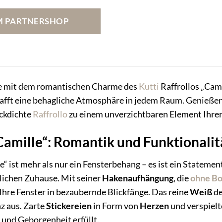
Preis
Preis
war:
ist:
M PARTNERSHOP
42,95 €
49,90 €.
se mit dem romantischen Charme des
Kutti
Raffrollos „Cami
hafft eine behagliche Atmosphäre in jedem Raum. Genießen
ickdichte
Raffrollo
zu einem unverzichtbaren Element Ihre
„Camille“: Romantik und Funktionalit
e“ ist mehr als nur ein Fensterbehang – es ist ein Stateme
ichen Zuhause. Mit seiner
Hakenaufhängung
, die
ohne B
hre Fenster in bezaubernde Blickfänge. Das reine
Weiß
de
nz aus. Zarte
Stickereien
in Form von
Herzen
und verspiel
und Geborgenheit erfüllt.