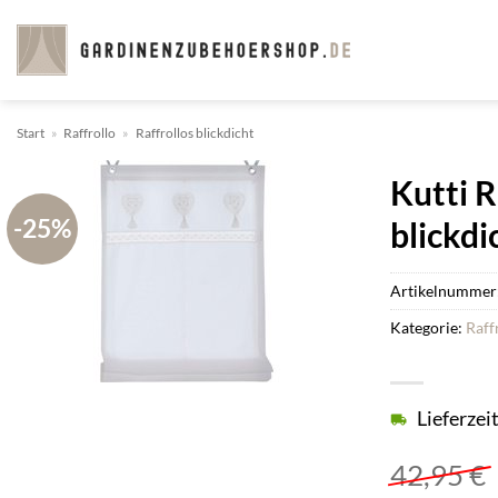
Zum
Inhalt
springen
Start
»
Raffrollo
»
Raffrollos blickdicht
Kutti R
-25%
blickdi
Artikelnummer
Kategorie:
Raff
Lieferzei
42,95
€