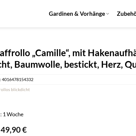
Gardinen & Vorhänge
Zubeh
affrollo „Camille“, mit Hakenauf
cht, Baumwolle, bestickt, Herz, 
:
4016478154332
rollos blickdicht
t: 1 Woche
Ursprünglicher
Aktueller
49,90
€