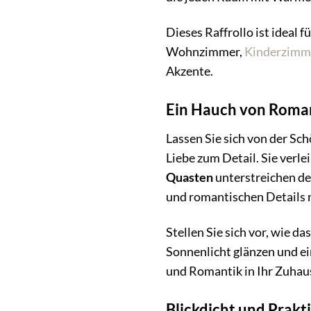
Dieses Raffrollo ist ideal f
Wohnzimmer,
Kinderzimm
Akzente.
Ein Hauch von Romant
Lassen Sie sich von der Sch
Liebe zum Detail. Sie verl
Quasten
unterstreichen de
und romantischen Details m
Stellen Sie sich vor, wie d
Sonnenlicht glänzen und ei
und Romantik in Ihr Zuhau
Blickdicht und Prakti