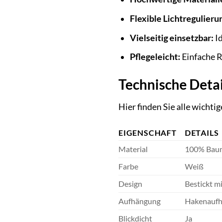
Flexible Lichtregulieru
Vielseitig einsetzbar:
Id
Pflegeleicht:
Einfache R
Technische Deta
Hier finden Sie alle wicht
EIGENSCHAFT
DETAILS
Material
100% Bau
Farbe
Weiß
Design
Bestickt m
Aufhängung
Hakenaufh
Blickdicht
Ja