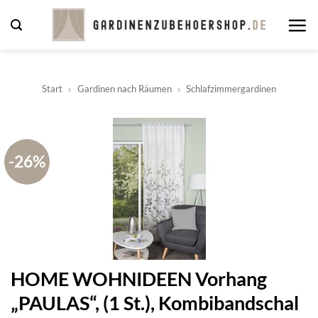
Zum
Inhalt
springen
Start
»
Gardinen nach Räumen
»
Schlafzimmergardinen
-26%
HOME WOHNIDEEN Vorhang
„PAULAS“, (1 St.), Kombibandschal