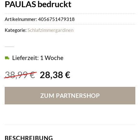
PAULAS bedruckt
Artikelnummer:
4056751479318
Kategorie:
Schlafzimmergardinen
Lieferzeit: 1 Woche
Ursprünglicher
Aktueller
38,99
€
28,38
€
Preis
Preis
war:
ist:
ZUM PARTNERSHOP
38,99 €
28,38 €.
BESCHREIBUNG