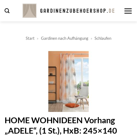
Zum
Inhalt
springen
Start
»
Gardinen nach Aufhängung
»
Schlaufen
HOME WOHNIDEEN Vorhang
„ADELE“, (1 St.), HxB: 245×140