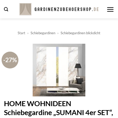
Zum
Inhalt
springen
Start
»
Schiebegardinen
»
Schiebegardinen blickdicht
-27%
HOME WOHNIDEEN
Schiebegardine „SUMANI 4er SET“,