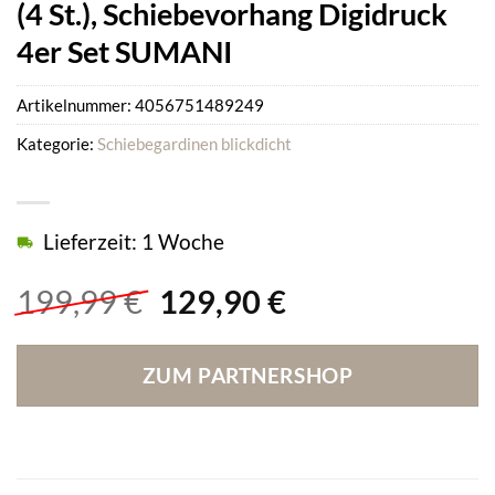
(4 St.), Schiebevorhang Digidruck
4er Set SUMANI
Artikelnummer:
4056751489249
Kategorie:
Schiebegardinen blickdicht
Lieferzeit: 1 Woche
Ursprünglicher
Aktueller
199,99
€
129,90
€
Preis
Preis
war:
ist:
ZUM PARTNERSHOP
199,99 €
129,90 €.