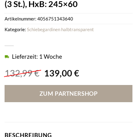
(3 St.), HxB: 245×60
Artikelnummer:
4056751343640
Kategorie:
Schiebegardinen halbtransparent
Lieferzeit: 1 Woche
Ursprünglicher
Aktueller
132,99
€
139,00
€
Preis
Preis
war:
ist:
ZUM PARTNERSHOP
132,99 €
139,00 €.
BESCHREIBUNG