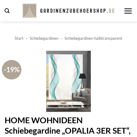
Zum
Inhalt
springen
Start
»
Schiebegardinen
»
Schiebegardinen halbtransparent
-19%
HOME WOHNIDEEN
Schiebegardine „OPALIA 3ER SET“,