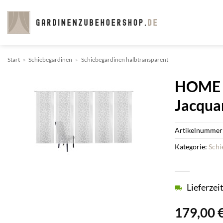
Zum
Inhalt
springen
Start
»
Schiebegardinen
»
Schiebegardinen halbtransparent
HOME W
Jacqua
Artikelnummer
Kategorie:
Schi
Lieferzei
179,00