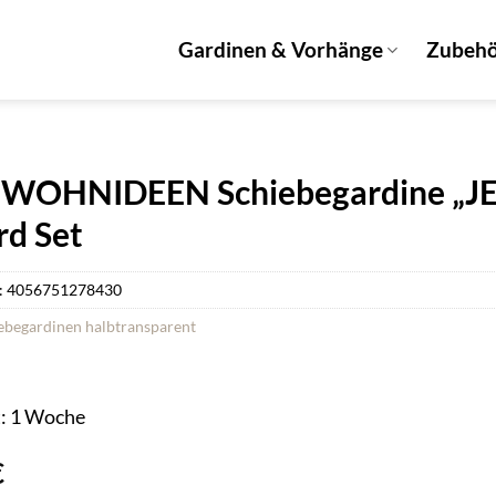
Gardinen & Vorhänge
Zubeh
OHNIDEEN Schiebegardine „JENNA
rd Set
:
4056751278430
ebegardinen halbtransparent
t: 1 Woche
€