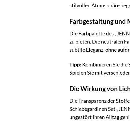
stilvollen Atmosphäre bege
Farbgestaltung und 
Die Farbpalette des „JENNA
zu bieten. Die neutralen F
subtile Eleganz, ohne aufdr
Tipp:
Kombinieren Sie die 
Spielen Sie mit verschiede
Die Wirkung von Lic
Die Transparenz der Stoff
Schiebegardinen Set „JENNA
ungestört Ihren Alltag gen