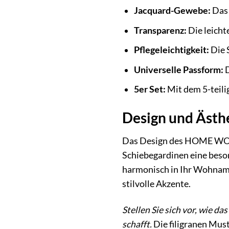
Jacquard-Gewebe:
Das 
Transparenz:
Die leicht
Pflegeleichtigkeit:
Die S
Universelle Passform:
D
5er Set:
Mit dem 5-teili
Design und Ästhe
Das Design des HOME WOHN
Schiebegardinen eine beson
harmonisch in Ihr Wohnambi
stilvolle Akzente.
Stellen Sie sich vor, wie d
schafft.
Die filigranen Must