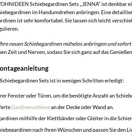
NIDEEN Schiebegardinen Sets „JENNA“ ist denkbar einf
hiebegardinen im Handumdrehen anbringen. Eine detaillier
inen ist sehr komfortabel. Sie lassen sich leicht verschie
gulieren.
Sie Ihre neuen Schiebegardinen mühelos anbringen und sofor
nen Zeit und Nerven, sodass Sie sich ganz auf das Genieß
Montageanleitung
hiebegardinen Sets ist in wenigen Schritten erledigt:
hrer Fenster oder Türen, um die benötigte Anzahl an Schieb
ferte
Gardinenschiene
an der Decke oder Wand an.
rdinen mithilfe der Klettbänder oder Gleiter in die Schien
chiebegardinen nach Ihren Wünschen und passen Sie den Lic