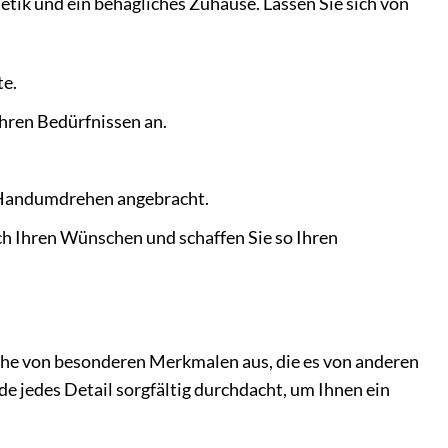
hetik und ein behagliches Zuhause. Lassen Sie sich von
te.
Ihren Bedürfnissen an.
 Handumdrehen angebracht.
h Ihren Wünschen und schaffen Sie so Ihren
e von besonderen Merkmalen aus, die es von anderen
 jedes Detail sorgfältig durchdacht, um Ihnen ein