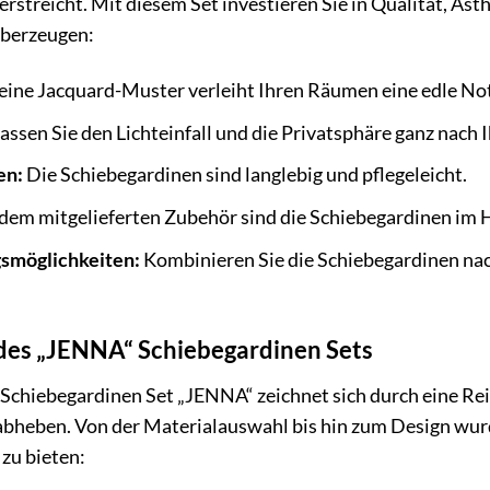
rstreicht. Mit diesem Set investieren Sie in Qualität, Äst
 überzeugen:
eine Jacquard-Muster verleiht Ihren Räumen eine edle No
assen Sie den Lichteinfall und die Privatsphäre ganz nach 
en:
Die Schiebegardinen sind langlebig und pflegeleicht.
dem mitgelieferten Zubehör sind die Schiebegardinen im
gsmöglichkeiten:
Kombinieren Sie die Schiebegardinen nac
des „JENNA“ Schiebegardinen Sets
begardinen Set „JENNA“ zeichnet sich durch eine Reih
bheben. Von der Materialauswahl bis hin zum Design wurde
zu bieten: