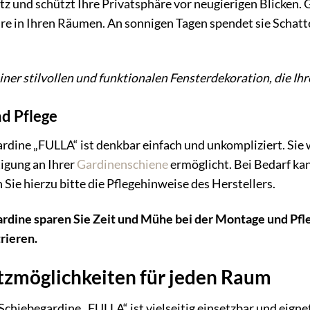
z und schützt Ihre Privatsphäre vor neugierigen Blicken. Gle
 in Ihren Räumen. An sonnigen Tagen spendet sie Schatt
iner stilvollen und funktionalen Fensterdekoration, die Ih
d Pflege
dine „FULLA“ ist denkbar einfach und unkompliziert. Sie
tigung an Ihrer
Gardinenschiene
ermöglicht. Bei Bedarf k
Sie hierzu bitte die Pflegehinweise des Herstellers.
rdine sparen Sie Zeit und Mühe bei der Montage und Pfleg
rieren.
atzmöglichkeiten für jeden Raum
egardine „FULLA“ ist vielseitig einsetzbar und eignet 