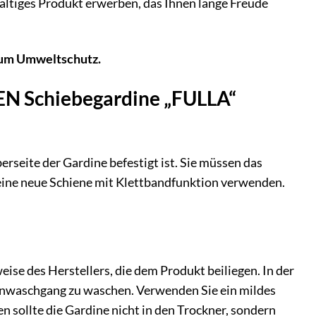
haltiges Produkt erwerben, das Ihnen lange Freude
 zum Umweltschutz.
N Schiebegardine „FULLA“
erseite der Gardine befestigt ist. Sie müssen das
eine neue Schiene mit Klettbandfunktion verwenden.
eise des Herstellers, die dem Produkt beiliegen. In der
honwaschgang zu waschen. Verwenden Sie ein mildes
 sollte die Gardine nicht in den Trockner, sondern