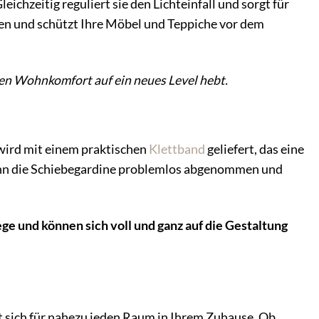
ichzeitig reguliert sie den Lichteinfall und sorgt für
en und schützt Ihre Möbel und Teppiche vor dem
ren Wohnkomfort auf ein neues Level hebt.
 wird mit einem praktischen
Klettband
geliefert, das eine
ann die Schiebegardine problemlos abgenommen und
e und können sich voll und ganz auf die Gestaltung
sich für nahezu jeden Raum in Ihrem Zuhause. Ob