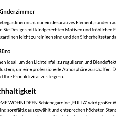
 Kinderzimmer
begardinen nicht nur ein dekoratives Element, sondern a
en Sie Designs mit kindgerechten Motiven und fröhlichen 
egardinen leicht zu reinigen sind und den Sicherheitsstand
Büro
en ideal, um den Lichteinfall zu regulieren und Blendeffe
ustern, um eine professionelle Atmosphäre zu schaffen. D
d Ihre Produktivität zu steigern.
hhaltigkeit
OME WOHNIDEEN Schiebegardine „FULLA“ wird großer Wert
ind sorgfältig ausgewählt und entsprechen höchsten Stand