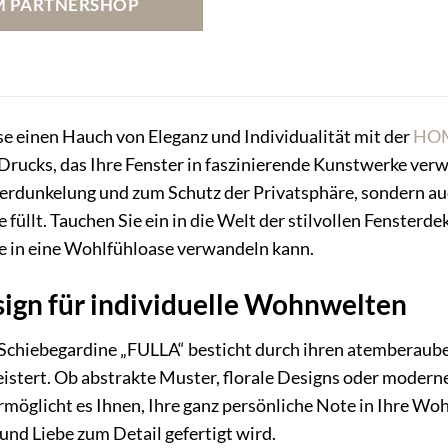
M PARTNERSHOP
164,33 €
162,84 €.
e einen Hauch von Eleganz und Individualität mit der
HO
Drucks, das Ihre Fenster in faszinierende Kunstwerke verwa
Verdunkelung und zum Schutz der Privatsphäre, sondern au
üllt. Tauchen Sie ein in die Welt der stilvollen Fensterd
e in eine Wohlfühloase verwandeln kann.
sign für individuelle Wohnwelten
begardine „FULLA“ besticht durch ihren atemberaubend
istert. Ob abstrakte Muster, florale Designs oder moderne 
möglicht es Ihnen, Ihre ganz persönliche Note in Ihre Woh
und Liebe zum Detail gefertigt wird.