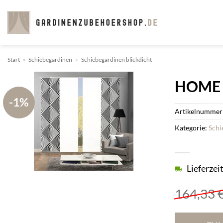
Zum
Inhalt
springen
Start
»
Schiebegardinen
»
Schiebegardinen blickdicht
HOME W
-1%
Artikelnummer
Kategorie:
Schi
Lieferzei
164,33