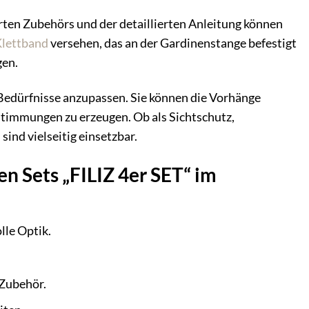
rten Zubehörs und der detaillierten Anleitung können
lettband
versehen, das an der Gardinenstange befestigt
gen.
 Bedürfnisse anzupassen. Sie können die Vorhänge
Stimmungen zu erzeugen. Ob als Sichtschutz,
ind vielseitig einsetzbar.
Sets „FILIZ 4er SET“ im
lle Optik.
 Zubehör.