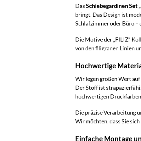
Das
Schiebegardinen Set „
bringt. Das Design ist mod
Schlafzimmer oder Büro – d
Die Motive der „FILIZ“ Kol
von den filigranen Linien 
Hochwertige Materia
Wir legen großen Wert auf 
Der Stoff ist strapazierfä
hochwertigen Druckfarben 
Die präzise Verarbeitung u
Wir möchten, dass Sie sich
Einfache Montage un