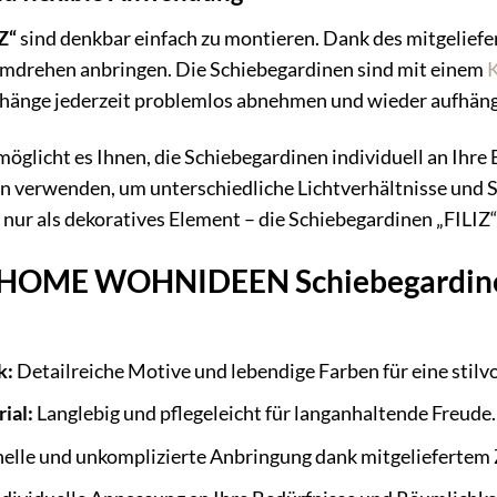
Z“
sind denkbar einfach zu montieren. Dank des mitgeliefe
mdrehen anbringen. Die Schiebegardinen sind mit einem
K
orhänge jederzeit problemlos abnehmen und wieder aufhän
öglicht es Ihnen, die Schiebegardinen individuell an Ihre
on verwenden, um unterschiedliche Lichtverhältnisse und 
ur als dekoratives Element – die Schiebegardinen „FILIZ“ s
s HOME WOHNIDEEN Schiebegardinen 
k:
Detailreiche Motive und lebendige Farben für eine stilvo
ial:
Langlebig und pflegeleicht für langanhaltende Freude.
elle und unkomplizierte Anbringung dank mitgeliefertem