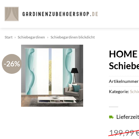
Zum
Inhalt
springen
Start
»
Schiebegardinen
»
Schiebegardinen blickdicht
HOME W
-26%
Schieb
Artikelnummer
Kategorie:
Schi
Lieferzei
199,99