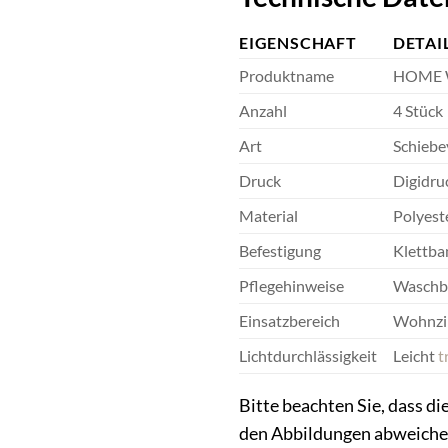
EIGENSCHAFT
DETAI
Produktname
HOME W
Anzahl
4 Stück
Art
Schiebe
Druck
Digidru
Material
Polyest
Befestigung
Klettba
Pflegehinweise
Waschba
Einsatzbereich
Wohnzim
Lichtdurchlässigkeit
Leicht
t
Bitte beachten Sie, dass d
den Abbildungen abweiche