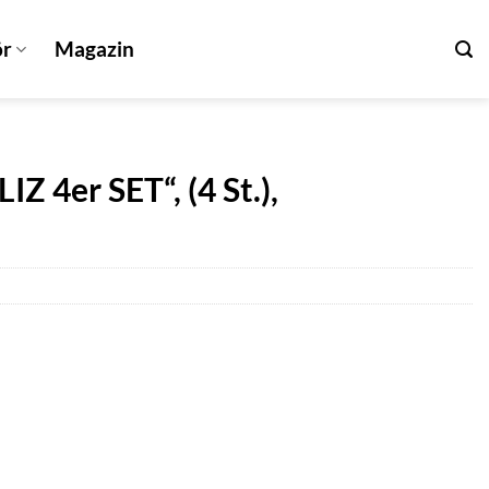
ör
Magazin
4er SET“, (4 St.),