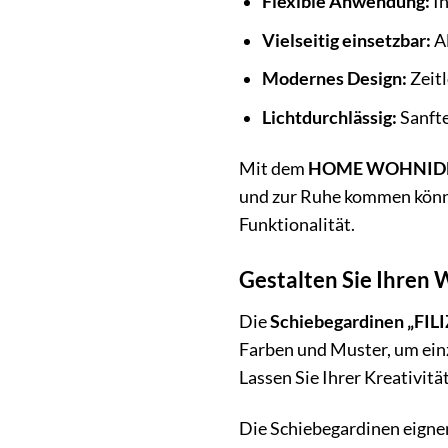
Flexible Anwendung:
In
Vielseitig einsetzbar:
Al
Modernes Design:
Zeitl
Lichtdurchlässig:
Sanfte
Mit dem
HOME WOHNIDEEN
und zur Ruhe kommen können
Funktionalität.
Gestalten Sie Ihren
Die
Schiebegardinen „FILI
Farben und Muster, um einz
Lassen Sie Ihrer Kreativitä
Die Schiebegardinen eignen