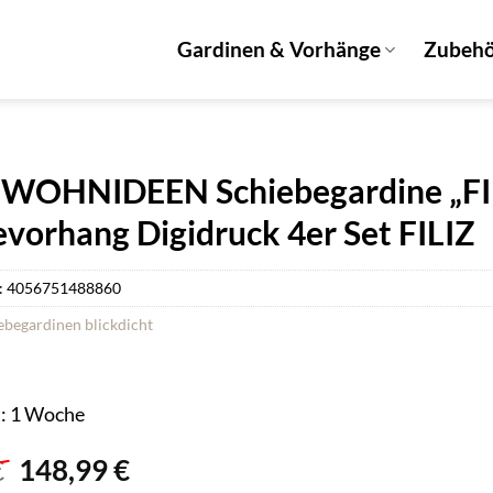
Gardinen & Vorhänge
Zubeh
OHNIDEEN Schiebegardine „FILIZ 
evorhang Digidruck 4er Set FILIZ
:
4056751488860
ebegardinen blickdicht
t: 1 Woche
Ursprünglicher
Aktueller
€
148,99
€