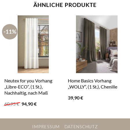
ÄHNLICHE PRODUKTE
-11%
Neutex for you Vorhang
Home Basics Vorhang
„Libre-ECO“, (1 St.),
„WOLLY“, (1 St.), Chenille
Nachhaltig, nach Maß
39,90
€
Ursprünglicher
Aktueller
60,95
€
94,90
€
Preis
Preis
war:
ist:
60,95 €
94,90 €.
IMPRESSUM
DATENSCHUTZ