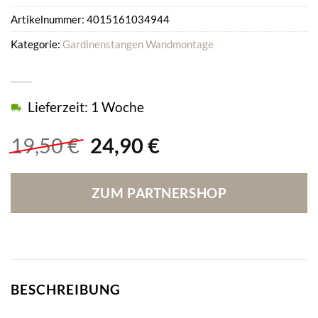
Artikelnummer:
4015161034944
Kategorie:
Gardinenstangen Wandmontage
Lieferzeit: 1 Woche
Ursprünglicher
Aktueller
19,50
€
24,90
€
Preis
Preis
war:
ist:
ZUM PARTNERSHOP
19,50 €
24,90 €.
BESCHREIBUNG