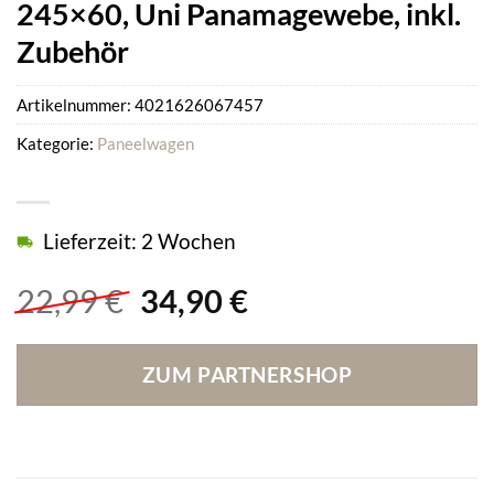
245×60, Uni Panamagewebe, inkl.
Zubehör
Artikelnummer:
4021626067457
Kategorie:
Paneelwagen
Lieferzeit: 2 Wochen
Ursprünglicher
Aktueller
22,99
€
34,90
€
Preis
Preis
war:
ist:
ZUM PARTNERSHOP
22,99 €
34,90 €.