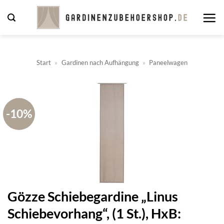
Zum
Inhalt
springen
Start
»
Gardinen nach Aufhängung
»
Paneelwagen
-10%
Gözze Schiebegardine „Linus
Schiebevorhang“, (1 St.), HxB: