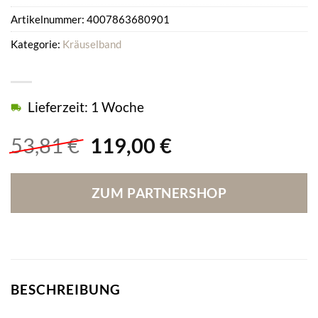
Artikelnummer:
4007863680901
Kategorie:
Kräuselband
Lieferzeit: 1 Woche
Ursprünglicher
Aktueller
53,81
€
119,00
€
Preis
Preis
war:
ist:
ZUM PARTNERSHOP
53,81 €
119,00 €.
BESCHREIBUNG