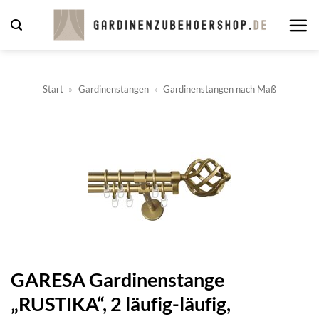
Zum
Inhalt
springen
Start
»
Gardinenstangen
»
Gardinenstangen nach Maß
GARESA Gardinenstange
„RUSTIKA“, 2 läufig-läufig,