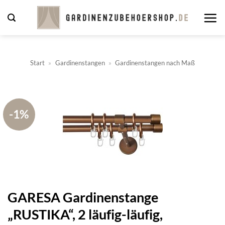
Zum
Inhalt
springen
Start
»
Gardinenstangen
»
Gardinenstangen nach Maß
-1%
GARESA Gardinenstange
„RUSTIKA“, 2 läufig-läufig,