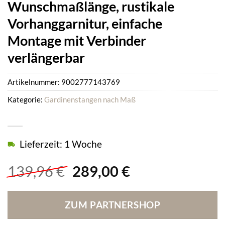
Wunschmaßlänge, rustikale
Vorhanggarnitur, einfache
Montage mit Verbinder
verlängerbar
Artikelnummer:
9002777143769
Kategorie:
Gardinenstangen nach Maß
Lieferzeit: 1 Woche
Ursprünglicher
Aktueller
139,96
€
289,00
€
Preis
Preis
war:
ist:
ZUM PARTNERSHOP
139,96 €
289,00 €.