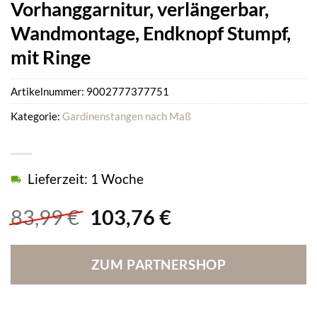
Vorhanggarnitur, verlängerbar,
Wandmontage, Endknopf Stumpf,
mit Ringe
Artikelnummer:
9002777377751
Kategorie:
Gardinenstangen nach Maß
Lieferzeit: 1 Woche
Ursprünglicher
Aktueller
83,99
€
103,76
€
Preis
Preis
war:
ist:
ZUM PARTNERSHOP
83,99 €
103,76 €.