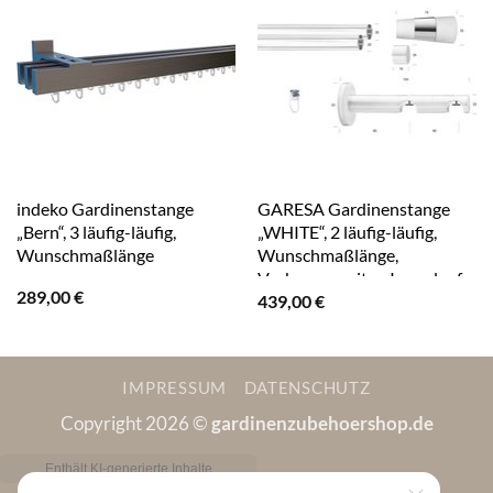
indeko Gardinenstange
GARESA Gardinenstange
„Bern“, 3 läufig-läufig,
„WHITE“, 2 läufig-läufig,
Wunschmaßlänge
Wunschmaßlänge,
Vorhanggarnitur, Innenlauf,
289,00
€
439,00
€
verlängerbar, Wandmont.,
Endknopf 2-färbig
IMPRESSUM
DATENSCHUTZ
Copyright 2026 ©
gardinenzubehoershop.de