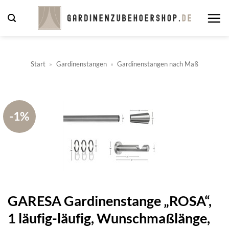
Zum
Inhalt
springen
Start
»
Gardinenstangen
»
Gardinenstangen nach Maß
-1%
GARESA Gardinenstange „ROSA“,
1 läufig-läufig, Wunschmaßlänge,