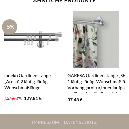
ÄHNLICHE PRODUKTE
-5%
indeko Gardinenstange
GARESA Gardinenstange „SEFR
„Arosa“, 2 läufig-läufig,
1 läufig-läufig, Wunschmaßläng
Wunschmaßlänge
Vorhanggarnitur,Innenlaufgarni
verlängerbar, Endknopf Kugel
Ursprünglicher
Aktueller
121,58
€
129,81
€
37,48
€
Preis
Preis
war:
ist:
121,58 €
129,81 €.
IMPRESSUM
DATENSCHUTZ