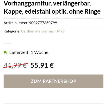
Vorhanggarnitur, verlängerbar,
Kappe, edelstahl optik, ohne Ringe
Artikelnummer:
9002777380799
Kategorie:
Gardinenstangen nach Maß
Lieferzeit: 1 Woche
Ursprünglicher
Aktueller
41,99
€
55,91
€
Preis
Preis
war:
ist:
ZUM PARTNERSHOP
41,99 €
55,91 €.