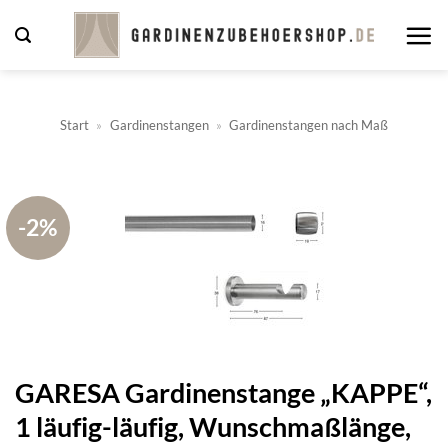
Zum
Inhalt
springen
Start
»
Gardinenstangen
»
Gardinenstangen nach Maß
-2%
GARESA Gardinenstange „KAPPE“,
1 läufig-läufig, Wunschmaßlänge,