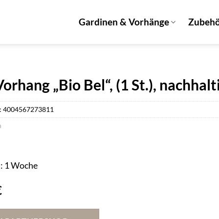
Gardinen & Vorhänge
Zubeh
rhang „Bio Bel“, (1 St.), nachhalt
:
4004567273811
n
t: 1 Woche
€