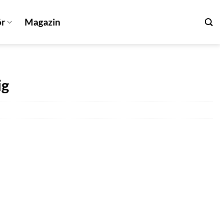
ör
Magazin
ig