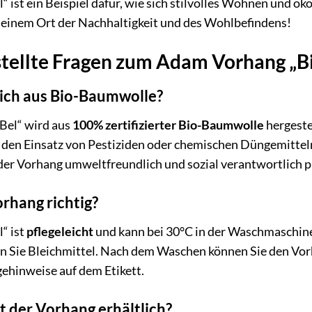
 ist ein Beispiel dafür, wie sich stilvolles Wohnen und 
 einem Ort der Nachhaltigkeit und des Wohlbefindens!
stellte Fragen zum Adam Vorhang „Bi
lich aus Bio-Baumwolle?
Bel“ wird aus
100% zertifizierter Bio-Baumwolle
hergeste
 den Einsatz von Pestiziden oder chemischen Düngemitteln
 der Vorhang umweltfreundlich und sozial verantwortlich 
orhang richtig?
“ ist
pflegeleicht
und kann bei 30°C in der Waschmaschin
 Sie Bleichmittel. Nach dem Waschen können Sie den Vorh
gehinweise auf dem Etikett.
t der Vorhang erhältlich?