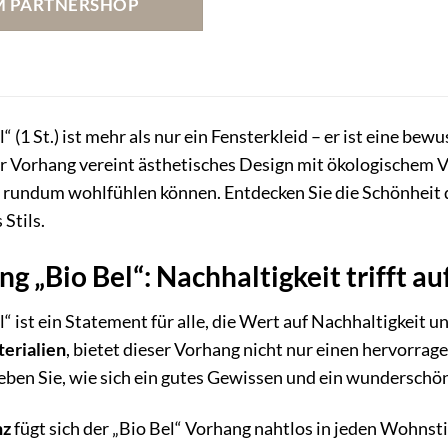
M PARTNERSHOP
 (1 St.) ist mehr als nur ein Fensterkleid – er ist eine bew
er Vorhang vereint ästhetisches Design mit ökologischem
h rundum wohlfühlen können. Entdecken Sie die Schönheit 
Stils.
 „Bio Bel“: Nachhaltigkeit trifft au
 ist ein Statement für alle, die Wert auf Nachhaltigkeit u
erialien
, bietet dieser Vorhang nicht nur einen hervorrag
ben Sie, wie sich ein gutes Gewissen und ein wunderschö
nz
fügt sich der „Bio Bel“ Vorhang nahtlos in jeden Wohnstil