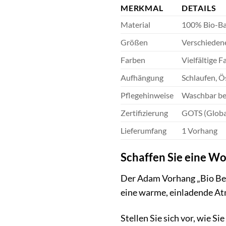
MERKMAL
DETAILS
Material
100% Bio-B
Größen
Verschiedene
Farben
Vielfältige 
Aufhängung
Schlaufen, 
Pflegehinweise
Waschbar bei
Zertifizierung
GOTS (Global
Lieferumfang
1 Vorhang
Schaffen Sie eine W
Der Adam Vorhang „Bio Bel“ 
eine warme, einladende At
Stellen Sie sich vor, wie 