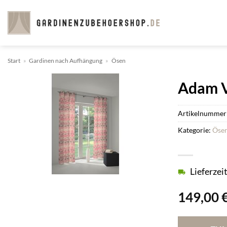
Zum
Inhalt
springen
Start
»
Gardinen nach Aufhängung
»
Ösen
Adam Vo
Artikelnummer
Kategorie:
Öse
Lieferzei
149,00